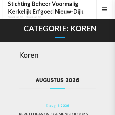
Stichting Beheer Voormalig
Kerkelijk Erfgoed Nieuw-Dijk
Voor allen - door allen
Home
CATEGORIE:
KOREN
Het kerkgebouw
Het Pels orgel
Koren
Het Kerkhof
Activiteiten
AUGUSTUS 2026
Media
Contact
aug 13 2026
REPETITIEAVOND GEMENGD KOOR ST.