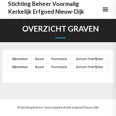
Stichting Beheer Voormalig
Kerkelijk Erfgoed Nieuw-Dijk
Voor allen - door allen
Home
OVERZICHT GRAVEN
Het kerkgebouw
Het Pels orgel
Rijnummer
Naam
Voornaam
Datum Overlijden
Het Kerkhof
Rijnummer
Naam
Voornaam
Datum Overlijden
Activiteiten
Media
Contact
© Stichting Beheer Voormalig Kerkelijk erfgoed Nieuw-Dijk