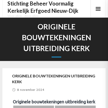
Stichting Beheer Voormalig
Kerkelijk Erfgoed Nieuw-Dijk
Voor allen - door allen
Home
ORIGINELE
Het kerkgebouw
BOUWTEKENINGEN
Het Pels orgel
UITBREIDING KERK
Het Kerkhof
Activiteiten
ORIGINELE BOUWTEKENINGEN UITBREIDING
Media
KERK
Contact
8 november 2024
Originele bouwtekeningen uitbreiding kerk