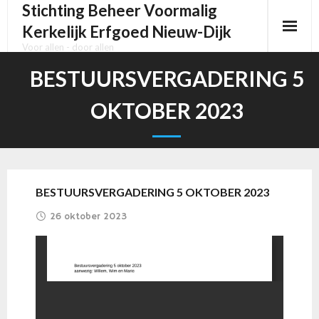
Stichting Beheer Voormalig
Kerkelijk Erfgoed Nieuw-Dijk
Voor allen - door allen
Home
BESTUURSVERGADERING 5
Het kerkgebouw
OKTOBER 2023
Het Pels orgel
Het Kerkhof
BESTUURSVERGADERING 5 OKTOBER 2023
Activiteiten
26 oktober 2023
Media
Contact