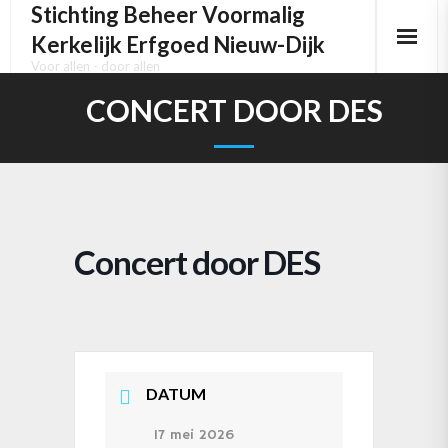
Stichting Beheer Voormalig
Kerkelijk Erfgoed Nieuw-Dijk
Voor allen - door allen
Home
CONCERT DOOR DES
Het kerkgebouw
Het Pels orgel
Het Kerkhof
Concert door DES
Activiteiten
Media
Contact
DATUM
17 mei 2026