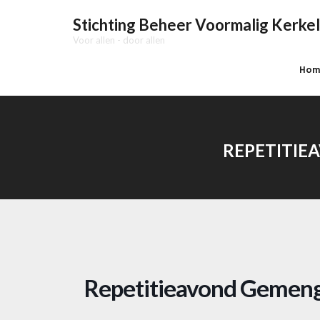
Stichting Beheer Voormalig Kerkel
Voor allen - door allen
Hom
REPETITIE
Repetitieavond Gemengd