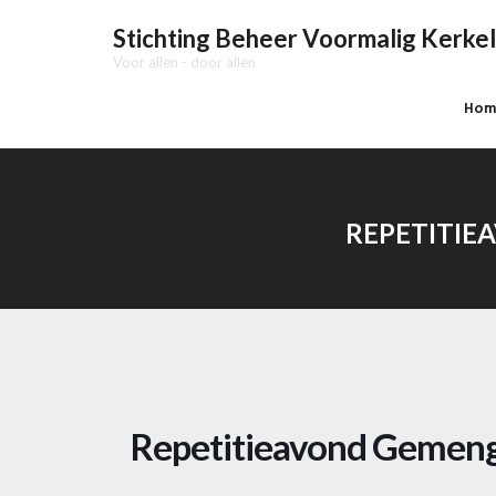
Stichting Beheer Voormalig Kerkel
Voor allen - door allen
Hom
REPETITIE
Repetitieavond Gemengd